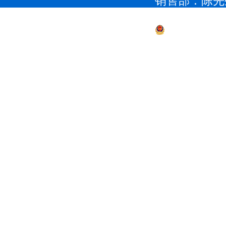
销售部：陈先生 1
QQ：979285
粤公网安备 4