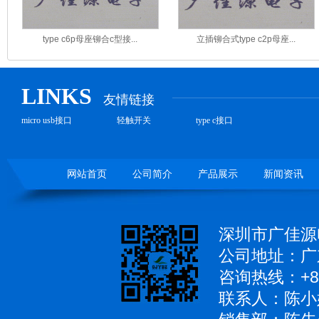
type c6p母座铆合c型接...
立插铆合式type c2p母座...
LINKS
友情链接
micro usb接口
轻触开关
type c接口
网站首页
公司简介
产品展示
新闻资讯
深圳市广佳源
公司地址：广
咨询热线：+86
联系人：陈小