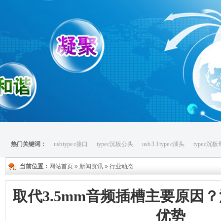
热门关键词：
usb type c接口
type c沉板公头
usb 3.1 type c插头
type c沉
当前位置：
网站首页
»
新闻资讯
»
行业动态
取代3.5mm音频插槽主要原因？浅谈
优势