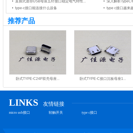
直插式迷你USB母座五针接口稳定电气特性...
深入解析TypeC母
type-c接口能连接什么设备
type c接口越来
推荐产品
卧式TYPE-C24P双壳母座...
卧式TYPE-C接口沉板母座1...
LINKS
友情链接
micro usb接口
轻触开关
type c接口